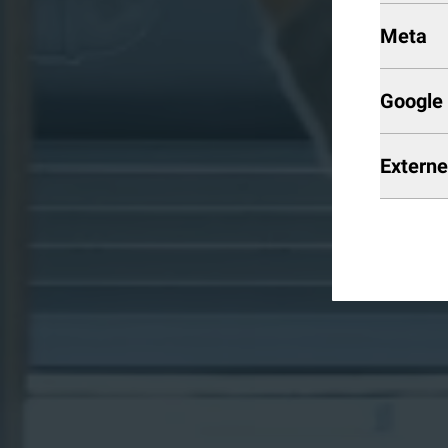
Meta
Google 
Extern