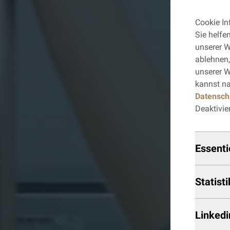
Cookie I
Sie helfe
unserer W
ablehnen,
unserer W
kannst na
Datensch
Deaktivie
Essenti
Statisti
Linkedi