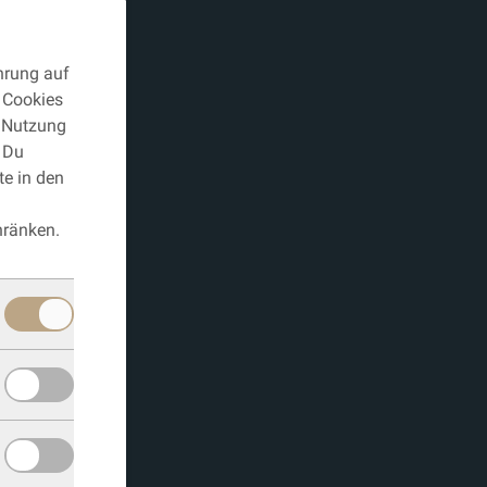
ahrung auf
 Cookies
e Nutzung
. Du
te in den
hränken.