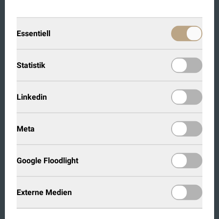
UNSER LEBEN MIT KOCH TÜREN
Essentiell
Neues Leben im Elternhaus
Statistik
In einer alten Immobilie passt nichts von der Stange –
deshalb waren die Maßanfertigungen von Koch Türen für
Linkedin
uns die Rettung. Von der ersten Beratung im Schauraum
beim Partner bis zur fertigen Montage hat man gemerkt,
dass hier echte Profis am Werk sind, die ihr Handwerk
Meta
lieben. Diese Türen sind nicht nur funktionale Bauelemente,
sie veredeln unsere Räume und sind für uns nun treue
Begleiter auf Lebenszeit.
Google Floodlight
– Herr und Frau B.
Externe Medien