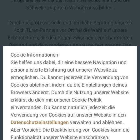
Designelemente, die den Raum perfektionieren und die
Schwelle zu purem Wohngenuss bilden
.
Durch die professionelle und herzliche Beratung unseres
Koch Türen-Partners vor Ort fiel die Wahl auf unsere
Echtholztüren, die den Bogen zwischen dem charmanten
Bestand und dem modernen Anbau perfekt spannt: Das
geradlinige Türmodell
Life
fügt sich im flächenbündigen
Cookie Informationen
Stocksystem
Niveau
harmonisch in die offene Architektur
Sie helfen uns dabei, dir eine bessere Navigation und
ein, während die lebendige Holzart
Eiche Lebhaft
, veredelt
personalisierte Erfahrung auf unserer Website zu
mit
Hartwachsöl im Roheffekt
, eine spürbar natürliche
ermöglichen. Du kannst jederzeit die Verwendung von
Haptik und einladende Wärme in das neue Zuhause bringt.
Cookies ablehnen, indem du die Einstellungen deines
Browsers änderst. Durch die Nutzung unserer Website
erklärst du dich mit unserer Cookie-Politik
einverstanden. Du kannst natürlich jederzeit die
SYSTEM AVANTGARDE
Verwendung von Cookies auf unserer Website in den
Datenschutzeinstellungen
verwalten und ablehnen.
Aber Vorsicht: Die Deaktivierung von Cookies kann die
Funktionalität unserer Website einschränken.