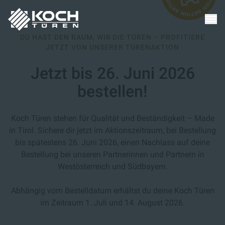
DU HAST DEN RAUM, WIR DIE TÜREN – PROFITIERE
JETZT VON UNSERER TÜRENAKTION
Jetzt bis 26. Juni 2026
bestellen!
Koch Türen stehen für Qualität und Beständigkeit – Made
in Tirol. Sichere dir jetzt im Aktionszeitraum, bei Bestellung
bis spätestens 26. Juni 2026, einen Nachlass auf deine
Bestellung bei unseren Partnerinnen und Partnern in
Westösterreich und Südbayern.
Abhängig vom Bestelldatum erhältst du deine Koch Türen
im Zeitraum 1. Juli und 14. August 2026.