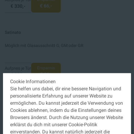
€ 66,-
€ 330,-
Satinato
Möglich mit Glasausschnitt G, GM oder GR
Ersparnis
Aufpreis je Tür
€ 66,-
€ 380,-
Cookie Informationen
Sie helfen uns dabei, dir eine bessere Navigation und
personalisierte Erfahrung auf unserer Website zu
ermöglichen. Du kannst jederzeit die Verwendung von
Cookies ablehnen, indem du die Einstellungen deines
Browsers änderst. Durch die Nutzung unserer Website
Jetzt bis 26. Juni 2026
erklärst du dich mit unserer Cookie-Politik
einverstanden. Du kannst natürlich jederzeit die