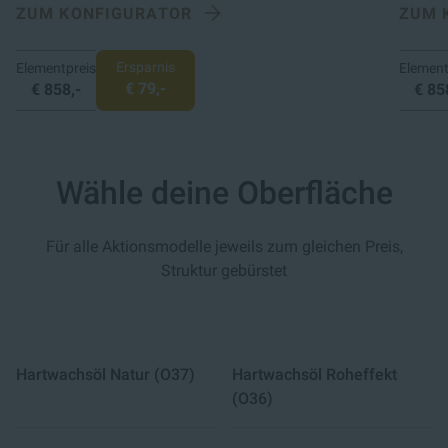
ZUM KONFIGURATOR
ZUM 
Ersparnis
Elementpreis
Element
€ 79,-
€ 858,-
€ 85
Wähle deine Oberfläche
Für alle Aktionsmodelle jeweils zum gleichen Preis,
Struktur gebürstet
Hartwachsöl Natur (O37)
Hartwachsöl Roheffekt
(O36)