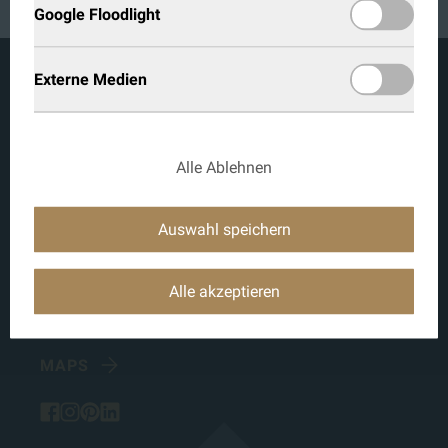
Google Floodlight
Externe Medien
KOCH TÜREN GMBH
+43 5272 21 0 21
Alle Ablehnen
info@kochtueren.at
Auswahl speichern
Erlach 165
6150 Steinach am Brenner
Alle akzeptieren
Österreich
MAPS
facebook
instagram
pinterest
linked-in