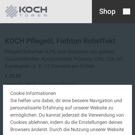
Shop
KOCH Pflegeöl, Farbton Roheffekt
Pflegeöl Roheffekt 0,75l, zum Nachölen von geölten
Holzoberflächen. Kompatibilität Produkte: O36, O26, O1.
Ergiebigkeit ca. 8 - 12 Elemente pro Einheit.
€ 25,20
Preise inkl. MwSt. zzgl. Versandkosten
Cookie Informationen
Sie helfen uns dabei, dir eine bessere Navigation und
Menge
personalisierte Erfahrung auf unserer Website zu
ermöglichen. Du kannst jederzeit die Verwendung von
IN DEN WARENKORB
Cookies ablehnen, indem du die Einstellungen deines
Browsers änderst. Durch die Nutzung unserer Website