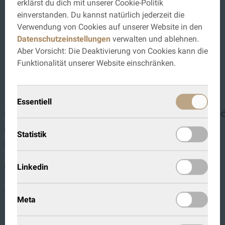
erklärst du dich mit unserer Cookie-Politik
Pflegeoel-O36-Sicherheitsdatenblatt.pdf
einverstanden. Du kannst natürlich jederzeit die
Verwendung von Cookies auf unserer Website in den
Pflegeoel-O36-technisches-Merkblatt.pdf
Datenschutzeinstellungen
verwalten und ablehnen.
Aber Vorsicht: Die Deaktivierung von Cookies kann die
Funktionalität unserer Website einschränken.
Diese Produkte könnten dich auch
interessieren...
Essentiell
KOCH Pflegeset komplett für
KOCH Pflegeö
geölte Oberflächen, Farbton
Statistik
DETAILS
Roheffekt
€ 6,00
Linkedin
DETAILS
+
€ 68,40
Meta