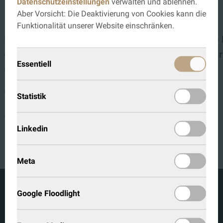
Diese Produkte könnten dich auch
Datenschutzeinstellungen
verwalten und ablehnen.
Aber Vorsicht: Die Deaktivierung von Cookies kann die
interessieren...
Funktionalität unserer Website einschränken.
Muster Eiche Kleinastig,
Muster Eiche 
gebürstet, Farbe Nebelgrau
gebürstet, Fa
Essentiell
(C909+)
DETAILS
DETAILS
Statistik
€ 0,00
+
€ 0,00
Linkedin
Meta
Google Floodlight
KOCH TÜREN GMBH