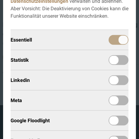
Diese Produkte könnten dich auch
Datenschutzeinstellungen
verwalten und ablehnen.
Aber Vorsicht: Die Deaktivierung von Cookies kann die
interessieren...
Funktionalität unserer Website einschränken.
Muster Eiche Kleinastig,
Hauptkatalog
gebürstet, Hartwachsöl Weiß
DETAILS
Essentiell
(O35)
€ 0,00
DETAILS
Statistik
+
€ 0,00
Linkedin
Meta
Google Floodlight
KOCH TÜREN GMBH