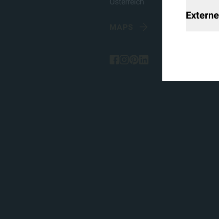
Österreich
Extern
MAPS
facebook
instagram
pinterest
linked-in