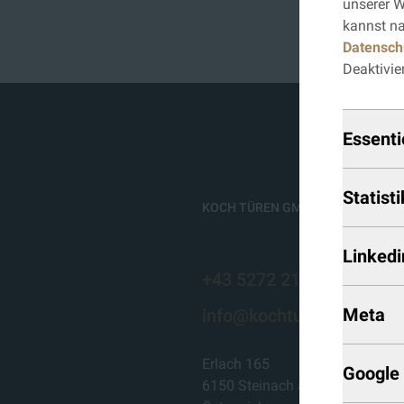
unserer W
kannst na
Datensch
Deaktivie
Essenti
Statisti
KOCH TÜREN GMBH
Linkedi
+43 5272 21 0 21
Meta
info@kochtueren.at
Erlach 165
Google 
6150 Steinach am Brenner