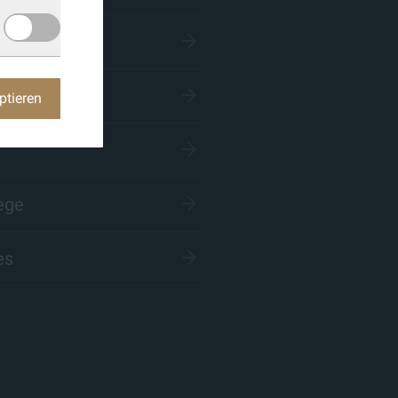
n
ptieren
ege
es