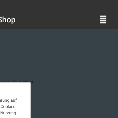
Shop
u dir ist, erhältst
ng.
ahrung auf
 Cookies
e Nutzung