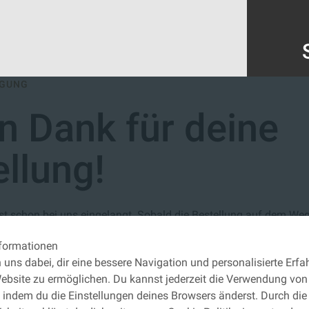
IGUNG
n Dank für deine
llung!
st schon bei uns eingelangt. Sobald die Bestellung auf dem Weg z
 allen wichtigen Informationen zu Deiner Bestellung und Lieferu
nformationen
n uns dabei, dir eine bessere Navigation und personalisierte Erf
ebsite zu ermöglichen. Du kannst jederzeit die Verwendung von
 STARTSEITE
 indem du die Einstellungen deines Browsers änderst. Durch di