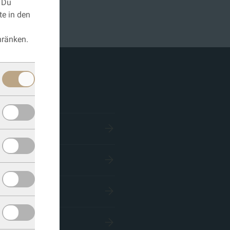
. Du
te in den
hränken.